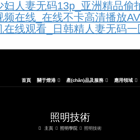
妇人妻无码13p_亚洲精品偷
视频在线_在线不卡高清播放A
机在线观看_日韩精人妻无码一
首頁
關于燈港
產(chǎn)品及服務
應用領域
照明技術
主頁
照明學院
照明技術