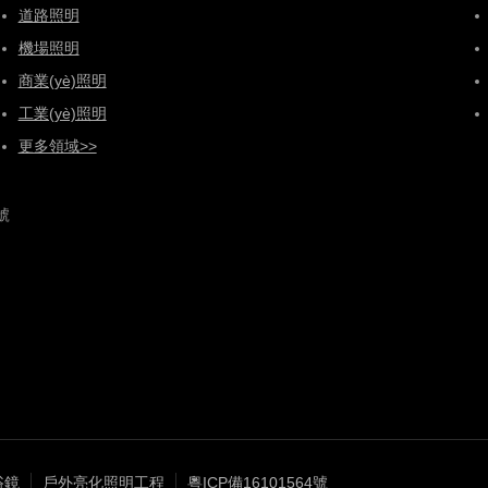
道路照明
機場照明
商業(yè)照明
工業(yè)照明
更多領域>>
號
浴鏡
戶外亮化照明工程
粵ICP備16101564號