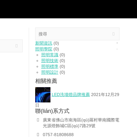
新聞資訊
(0)
照明學院
(0)
照明常識
(0)
照明技術
(0)
照明標準
(0)
照明設計
(0)
相關推薦
LED洗墻燈品牌推薦
2021年12月29
日
聯(lián)系方式
廣東省佛山市南海區(qū)羅村華南國際電
光源燈飾城C區(qū)7路29號
0757-81808688