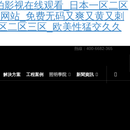
拍影视在线观看_日本一区二区
V网站_免费无码又爽又黄又刺
区二区三区_欧美性猛交久久
熱線：400-6682-365
解決方案
工程案例
照明學院
新聞資訊