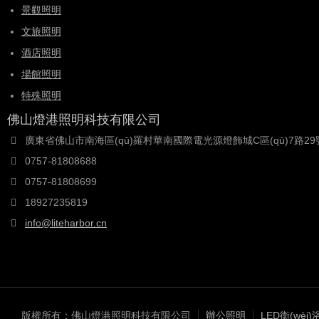
景觀照明
文旅照明
酒店照明
場館照明
特殊照明
佛山燈港照明科技有限公司
廣東省佛山市南海區(qū)羅村華南國際電光源燈飾城C區(qū)7路29
0757-81808688
0757-81808699
18927235819
info@liteharbor.cn
版權所有：佛山燈港照明科技有限公司
辦公照明
LED衛(wèi)