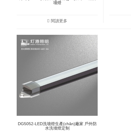
墻燈
閱讀更多
DG5052-LED洗墻燈生產(chǎn)廠家 戶外防
水洗墻燈定制