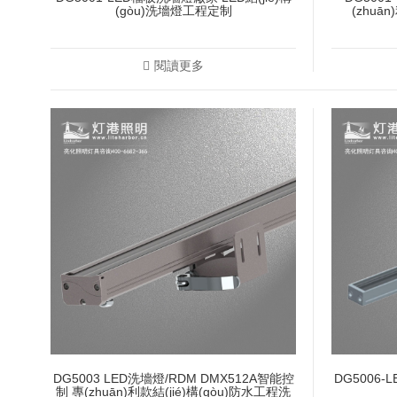
(gòu)洗墻燈工程定制
(zhuā
閱讀更多
DG5003 LED洗墻燈/RDM DMX512A智能控
DG5006-L
制 專(zhuān)利款結(jié)構(gòu)防水工程洗