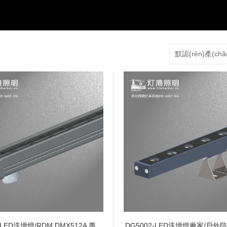
默認(rèn)產(ch
-LED洗墻燈/RDM DMX512A 專
DG5002-LED洗墻燈廠家/戶