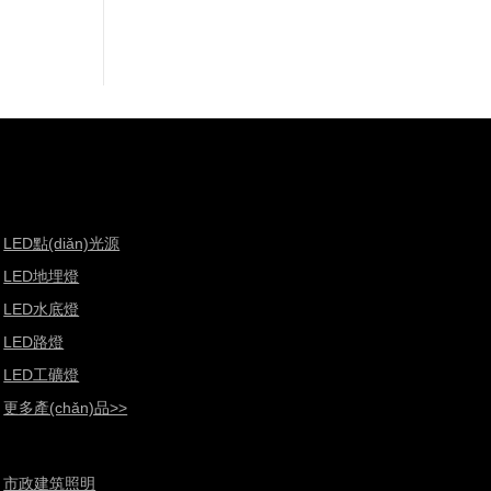
LED點(diǎn)光源
LED地埋燈
LED水底燈
LED路燈
LED工礦燈
更多產(chǎn)品>>
市政建筑照明