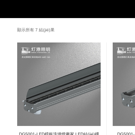
顯示所有 7 結(jié)果
DG5001-LED檔板洗墻燈廠家 LED結(jié)構
DG5001