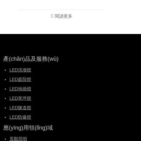
閱讀更多
產(chǎn)品及服務(wù)
LED洗墻燈
LED庭院燈
LED地插燈
LED草坪燈
LED隧道燈
LED防爆燈
應(yīng)用領(lǐng)域
景觀照明