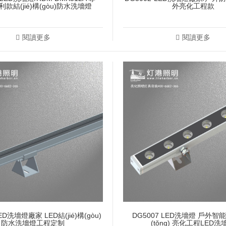
n)利款結(jié)構(gòu)防水洗墻燈
外亮化工程款
閱讀更多
閱讀更多
ED洗墻燈廠家 LED結(jié)構(gòu)
DG5007 LED洗墻燈 戶外
防水洗墻燈工程定制
(tǒng) 亮化工程LED洗