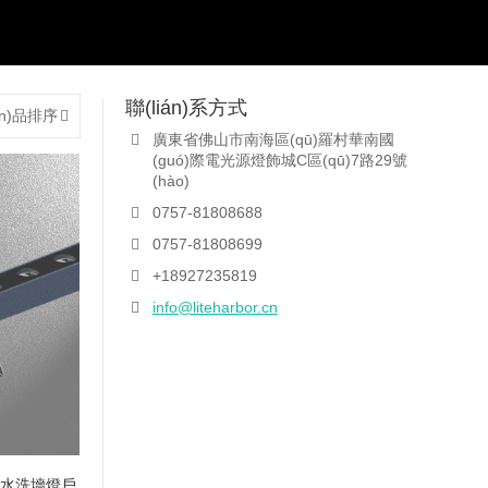
聯(lián)系方式
ǎn)品排序
廣東省佛山市南海區(qū)羅村華南國
(guó)際電光源燈飾城C區(qū)7路29號
(hào)
0757-81808688
0757-81808699
+18927235819
info@liteharbor.cn
外防水洗墻燈戶