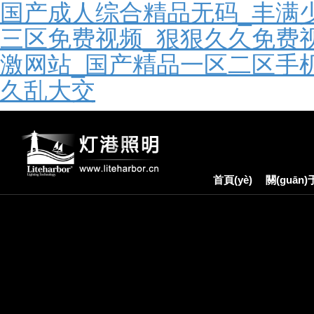
国产成人综合精品无码_丰满少
三区免费视频_狠狠久久免费
激网站_国产精品一区二区手
久乱大交
首頁(yè)
關(guān