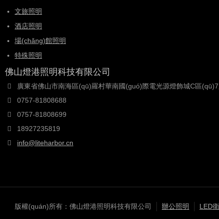
文旅照明
酒店照明
場(chǎng)館照明
特殊照明
佛山燈港照明科技有限公司
廣東省佛山市南海區(qū)羅村華南國(guó)際電光源燈飾城C區(qū)7路
0757-81808688
0757-81808699
18927235819
info@liteharbor.cn
版權(quán)所有：佛山燈港照明科技有限公司
辦公照明
LED衛