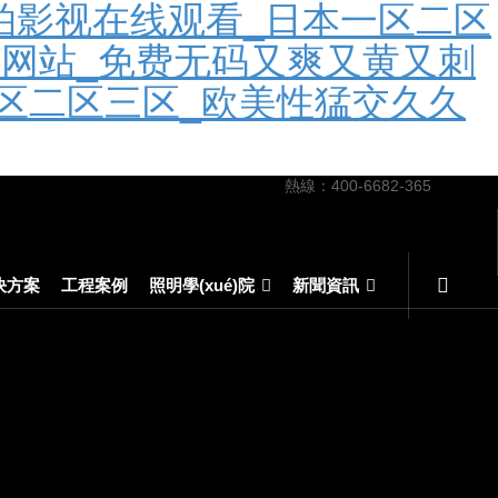
拍影视在线观看_日本一区二区
V网站_免费无码又爽又黄又刺
区二区三区_欧美性猛交久久
熱線：400-6682-365
決方案
工程案例
照明學(xué)院
新聞資訊