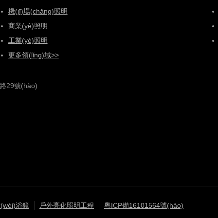
機(jī)場(chǎng)照明
商業(yè)照明
工業(yè)照明
更多領(lǐng)域>>
29號(hào)
(wèi)浴鏡
戶外亮化照明工程
粵ICP備16101564號(hào)