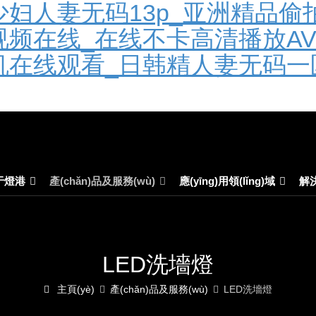
妇人妻无码13p_亚洲精品偷
视频在线_在线不卡高清播放A
机在线观看_日韩精人妻无码一
)于燈港
產(chǎn)品及服務(wù)
應(yīng)用領(lǐng)域
解
LED洗墻燈
主頁(yè)
產(chǎn)品及服務(wù)
LED洗墻燈